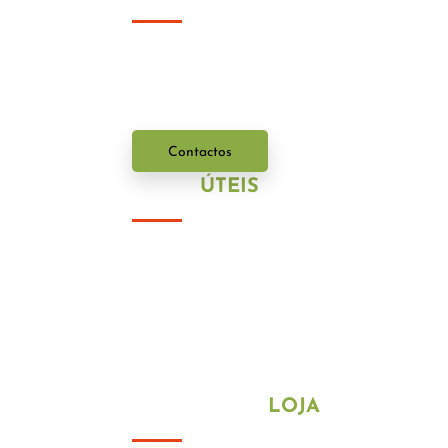
Com uma vasta experi
ê
ncia no mercado po
Entre em contacto connosco.
Contactos
LINKS
ÚTEIS
Política de Privacidade
Política de Cookies
HORÁRIO DA
LOJA