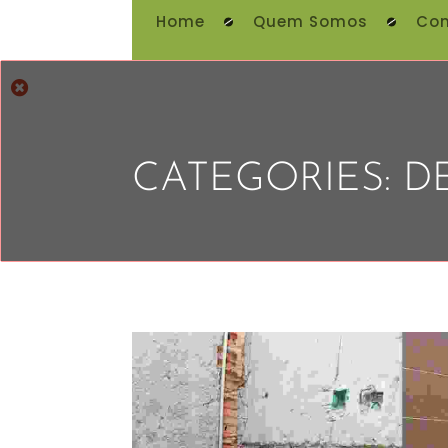
Home
Quem Somos
Con
CATEGORIES:
D