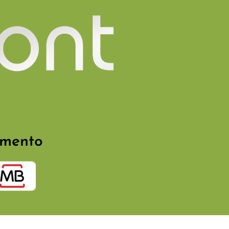
Development
e id maximus leo
Nu
amento