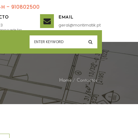
4H – 910802500
CTO
EMAIL
13
geral@montimatik.pt
Home
Contactos