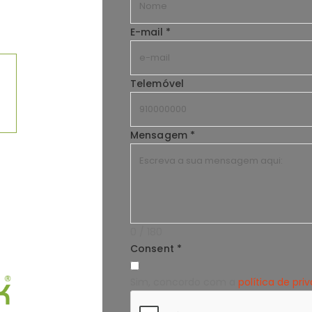
E-mail
*
Telemóvel
Mensagem
*
0 / 180
Consent
*
Sim, concordo com a
política de pri