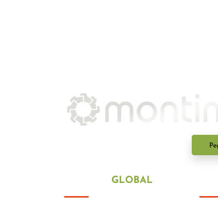
Pe
POSIÇÃO
GLOBAL
LI
Com uma vasta experi
ê
ncia no
Polít