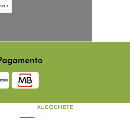
Pagamento
LOJA
ALCOCHETE
Alameda Júlio Dinis 145 R/C