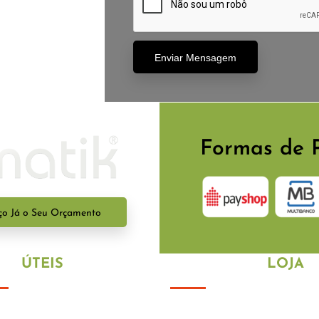
Enviar Mensagem
Formas de 
ço Já o Seu Orçamento
NKS
ÚTEIS
HORÁRIO DA
LOJA
ica de Privacidade
De segunda a sexta-feira