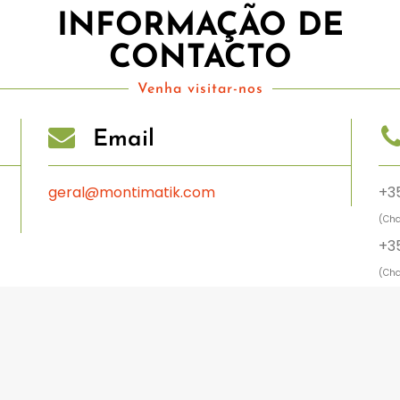
INFORMAÇÃO DE
CONTACTO
Venha visitar-nos
Email
geral@montimatik.com
+35
(Cha
+3
(Cha