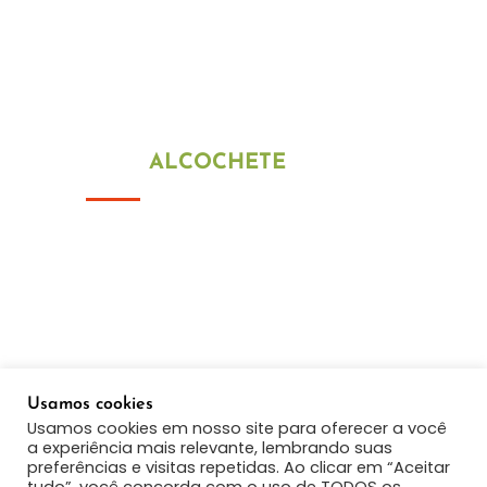
09h00 ás 13h00
15h00 ás 18h30
Fim de semana e feriados estamos
encerrados
LOJA
ALCOCHETE
Alameda Júlio Dinis 145 R/C
2890-307 São Francisco
Telef: +351 215 893 413
(Chamada para a rede fixa nacional)
Telef: +351 910 802 500
(Chamada para a rede móvel nacional)
Usamos cookies
Email:
geral@montimatik.com
Usamos cookies em nosso site para oferecer a você
a experiência mais relevante, lembrando suas
preferências e visitas repetidas. Ao clicar em “Aceitar