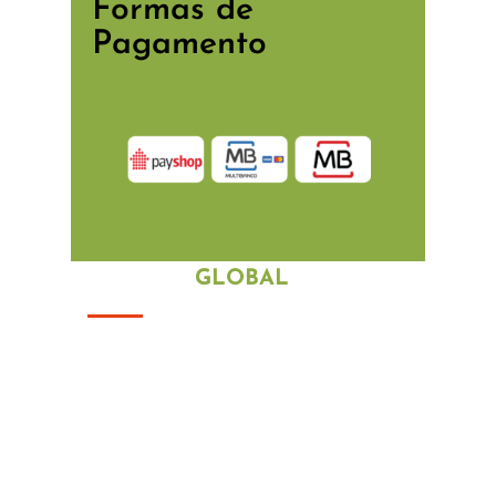
Formas de
Pagamento
POSIÇÃO
GLOBAL
Com uma vasta experi
ê
ncia no
mercado portugu
ê
s, os nossos
profissionais irão ajudá-lo com os mais
variados problemas.
Entre em contacto connosco.