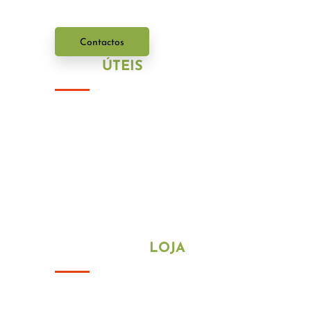
Contactos
LINKS
ÚTEIS
Política de Privacidade
Política de Cookies
HORÁRIO DA
LOJA
De segunda a sexta-feira