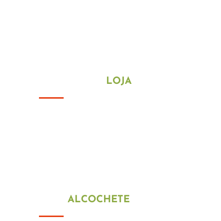
Política de Cookies
HORÁRIO DA
LOJA
De segunda a sexta-feira
09h00 ás 13h00
15h00 ás 18h30
Fim de semana e feriados estamos
encerrados
LOJA
ALCOCHETE