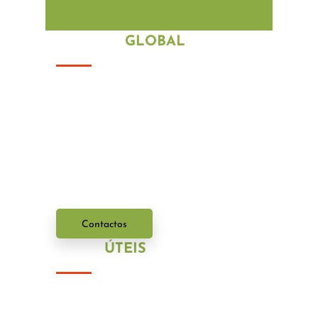
POSIÇÃO
GLOBAL
Com uma vasta experi
ê
ncia no
mercado portugu
ê
s, os nossos
profissionais irão ajudá-lo com os mais
variados problemas.
Entre em contacto connosco.
Contactos
LINKS
ÚTEIS
Política de Privacidade