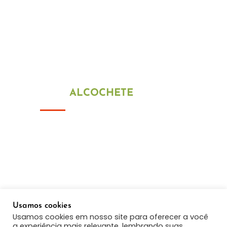
De segunda a sexta-feira
09h00 ás 13h00
15h00 ás 18h30
Fim de semana e feriados estamos
encerrados
LOJA
ALCOCHETE
Alameda Júlio Dinis 145 R/C
2890-307 São Francisco
Telef: +351 215 893 413
(Chamada para a rede fixa nacional)
Telef: +351 910 802 500
(Chamada para a rede móvel nacional)
Usamos cookies
Email:
geral@montimatik.com
Usamos cookies em nosso site para oferecer a você
a experiência mais relevante, lembrando suas