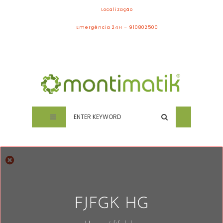
Localização
Emergência 24H – 910802500
FJFGK HG