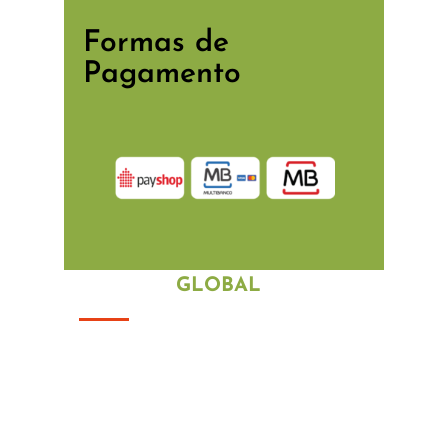
Formas de
Pagamento
POSIÇÃO
GLOBAL
Com uma vasta experi
ê
ncia no
mercado portugu
ê
s, os nossos
profissionais irão ajudá-lo com os mais
variados problemas.