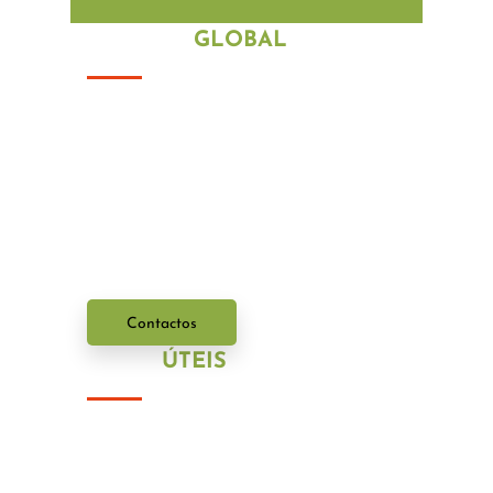
Com uma vasta experi
ê
ncia no
mercado portugu
ê
s, os nossos
profissionais irão ajudá-lo com os mais
variados problemas.
Entre em contacto connosco.
Contactos
LINKS
ÚTEIS
Política de Privacidade
Política de Cookies