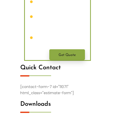
Donec vitae sapien ut
libero venenatis faucibus.
Nam quam nunc, blandit
vel, luctus pulvinar,
hendrerit id, lorem.
Maecenas nec odio et
ante tincidunt tempus.
Get Quote
Quick Contact
[contact-form-7 id="11071"
html_class="estimate-form"]
Downloads