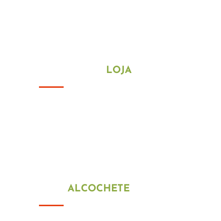
HORÁRIO DA
LOJA
De segunda a sexta-feira
09h00 ás 13h00
15h00 ás 18h30
Fim de semana e feriados estamos
encerrados
LOJA
ALCOCHETE
Alameda Júlio Dinis 145 R/C
2890-307 São Francisco