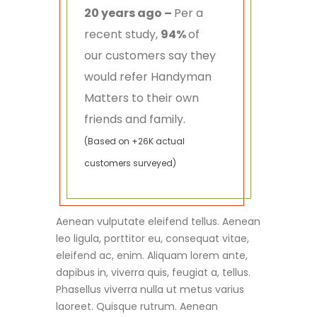
recent study,
94%
of
our customers say they
would refer Handyman
Matters to their own
friends and family.
(Based on +26K actual
customers surveyed)
Aenean vulputate eleifend tellus. Aenean
leo ligula, porttitor eu, consequat vitae,
eleifend ac, enim. Aliquam lorem ante,
dapibus in, viverra quis, feugiat a, tellus.
Phasellus viverra nulla ut metus varius
laoreet. Quisque rutrum. Aenean
imperdiet. Etiam ultricies nisi vel augue.
Curabitur ullamcorper ultricies nisi.