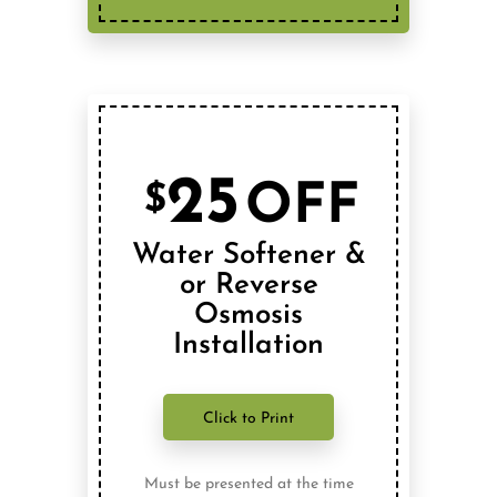
25
OFF
$
Water Softener &
or Reverse
Osmosis
Installation
Click to Print
Must be presented at the time
of service. Can not be
combined with any other offer.