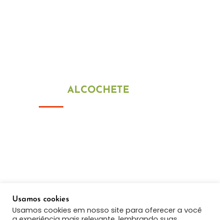
De segunda a sexta-feira
09h00 ás 13h00
15h00 ás 18h30
Fim de semana e feriados estamos
encerrados
LOJA
ALCOCHETE
Alameda Júlio Dinis 145 R/C
2890-307 São Francisco
Telef: +351 215 893 413
(Chamada para a rede fixa nacional)
Telef: +351 910 802 500
(Chamada para a rede móvel nacional)
Usamos cookies
Email:
geral@montimatik.com
Usamos cookies em nosso site para oferecer a você
a experiência mais relevante, lembrando suas