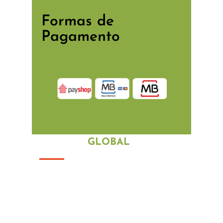
Formas de
Pagamento
POSIÇÃO
GLOBAL
Com uma vasta experi
ê
ncia no
mercado portugu
ê
s, os nossos
profissionais irão ajudá-lo com os mais
variados problemas.